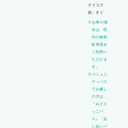
テイコク
前」すぐ
※お車の場
合は、院
内の無料
駐車場を
ご利用い
ただけま
す。
※コミュニ
ティバス
でお越し
の方は、
『みどり
っこバ
ス』『あ
いあいバ