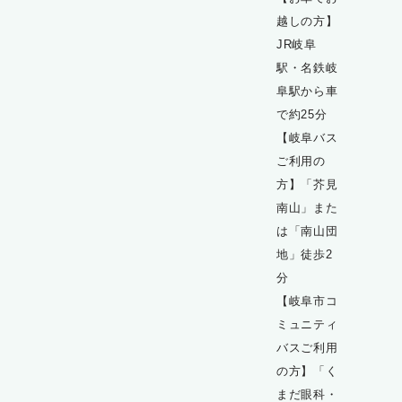
越しの方】
JR岐阜
駅・名鉄岐
阜駅から車
で約25分
【岐阜バス
ご利用の
方】「芥見
南山」また
は「南山団
地」徒歩2
分
【岐阜市コ
ミュニティ
バスご利用
の方】「く
まだ眼科・