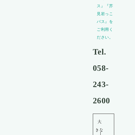
ス』『芥
見岩っこ
バス』を
ご利用く
ださい。
Tel.
058-
243-
2600
大
きな