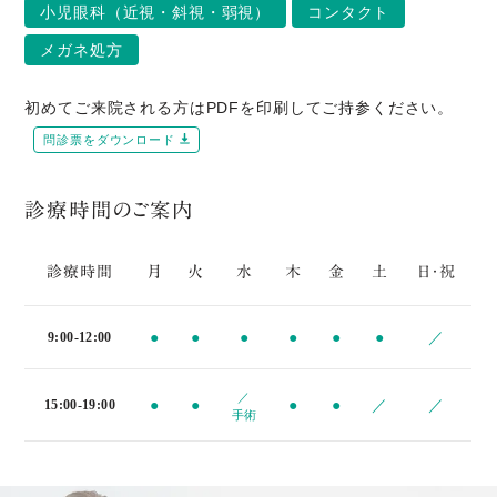
小児眼科（近視・斜視・弱視）
コンタクト
メガネ処方
初めてご来院される方はPDFを印刷してご持参ください。
問診票をダウンロード
診療時間のご案内
診療時間
月
火
水
木
金
土
日・祝
●
●
●
●
●
●
／
9:00-12:00
／
●
●
●
●
／
／
15:00-19:00
手術