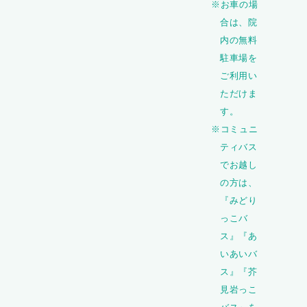
※お車の場
合は、院
内の無料
駐車場を
ご利用い
ただけま
す。
※コミュニ
ティバス
でお越し
の方は、
『みどり
っこバ
ス』『あ
いあいバ
ス』『芥
見岩っこ