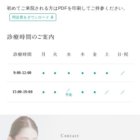
初めてご来院される方はPDFを印刷してご持参ください。
問診票をダウンロード
診療時間のご案内
診療時間
月
火
水
木
金
土
日・祝
●
●
●
●
●
●
／
9:00-12:00
／
●
●
●
●
／
／
15:00-19:00
手術
Contact