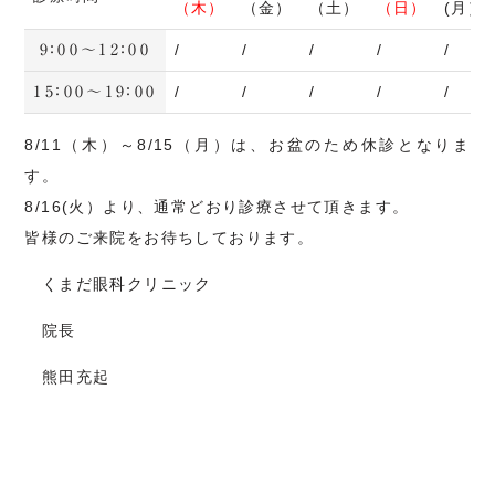
（木）
（金）
（土）
（日）
(月）
トピックス
/
/
/
/
/
9：00～12：00
/
/
/
/
/
15：00～19：00
[初診専用]
オンライン予約受付
8/11（木）～8/15（月）は、お盆のため休診となりま
す。
8/16(火）より、通常どおり診療させて頂きます。
皆様のご来院をお待ちしております。
お電話でのお問い合わせ
058-243-2600
くまだ眼科クリニック
院長
熊田充起