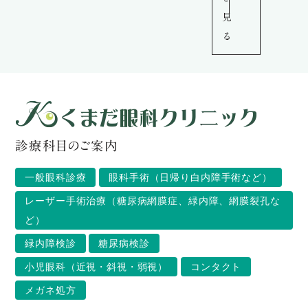
見
る
診療科目のご案内
一般眼科診療
眼科手術（日帰り白内障手術など）
レーザー手術治療（糖尿病網膜症、緑内障、網膜裂孔な
ど）
緑内障検診
糖尿病検診
小児眼科（近視・斜視・弱視）
コンタクト
メガネ処方