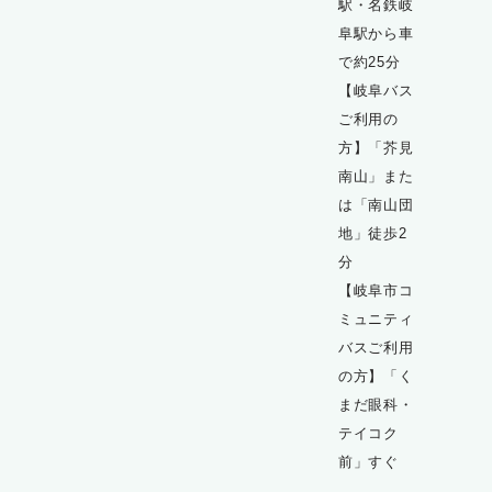
駅・名鉄岐
阜駅から車
で約25分
【岐阜バス
ご利用の
方】「芥見
南山」また
は「南山団
地」徒歩2
分
【岐阜市コ
ミュニティ
バスご利用
の方】「く
まだ眼科・
テイコク
前」すぐ