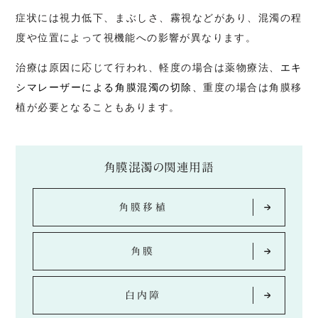
症状には視力低下、まぶしさ、霧視などがあり、混濁の程
トピックス
度や位置によって視機能への影響が異なります。
治療は原因に応じて行われ、軽度の場合は薬物療法、
エキ
[初診専用]
シマレーザーによる角膜混濁の切除、
重度の場合は角膜移
オンライン予約受付
植が必要となることもあります。
お電話でのお問い合わせ
角膜混濁の関連用語
058-243-2600
角膜移植
角膜
白内障