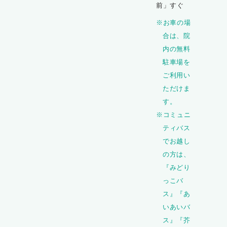
前」すぐ
※お車の場
合は、院
内の無料
駐車場を
ご利用い
ただけま
す。
※コミュニ
ティバス
でお越し
の方は、
『みどり
っこバ
ス』『あ
いあいバ
ス』『芥