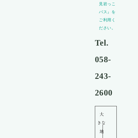
見岩っこ
バス』を
ご利用く
ださい。
Tel.
058-
243-
2600
大
きな
地