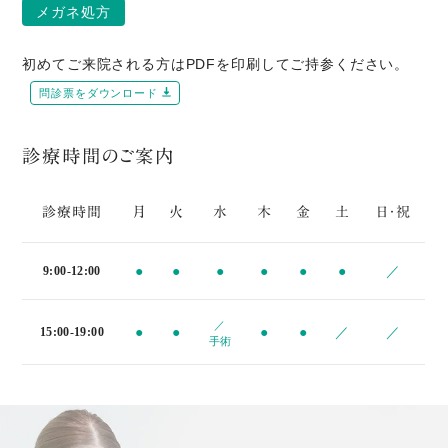
メガネ処方
初めてご来院される方はPDFを印刷してご持参ください。
問診票をダウンロード
診療時間のご案内
診療時間
月
火
水
木
金
土
日・祝
●
●
●
●
●
●
／
9:00-12:00
／
●
●
●
●
／
／
15:00-19:00
手術