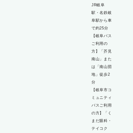
JR岐阜
駅・名鉄岐
阜駅から車
で約25分
【岐阜バス
ご利用の
方】「芥見
南山」また
は「南山団
地」徒歩2
分
【岐阜市コ
ミュニティ
バスご利用
の方】「く
まだ眼科・
テイコク