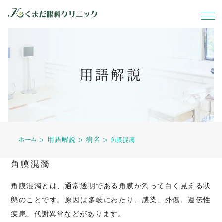
ホーム
用語解説
当院について
症状別
ホーム
用語解説
病名
診療内容
＞
＞
＞
角膜混濁
角膜混濁
料金表
角膜混濁とは、通常透明である角膜が濁って白く見える状
態のことです。原因は多岐にわたり、感染、外傷、遺伝性
設備紹介
疾患、代謝異常などがあります。