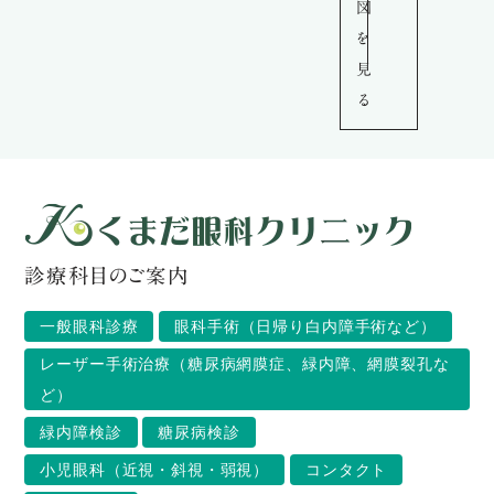
図
を
見
る
診療科目のご案内
一般眼科診療
眼科手術（日帰り白内障手術など）
レーザー手術治療（糖尿病網膜症、緑内障、網膜裂孔な
ど）
緑内障検診
糖尿病検診
小児眼科（近視・斜視・弱視）
コンタクト